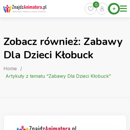
Skip
0
Home
to
Oferty
content
Miasta
0
Zobacz również: Zabawy
Pakiety
Dla Dzieci Kłobuck
Kurs
Animatora
Home
/
Artykuły
Artykuły z tematu “Zabawy Dla Dzieci Kłobuck”