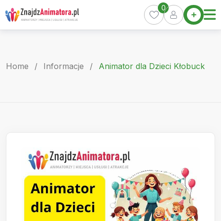
Skip
0
Home
to
Oferty
content
Miasta
0
Home
/
Informacje
/
Animator dla Dzieci Kłobuck
Pakiety
Kurs
Animatora
Artykuły