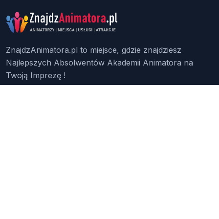
ZnajdzAnimatora.pl to miejsce, gdzie znajdziesz
Najlepszych Absolwentów Akademii Animatora na
Twoją Imprezę !
Znajdź Animatora
O Nas
Pakiety