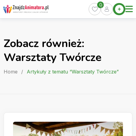
Skip
0
Home
to
Oferty
content
Miasta
0
Zobacz również:
Pakiety
Warsztaty Twórcze
Kurs
Animatora
Home
/
Artykuły z tematu “Warsztaty Twórcze”
Artykuły