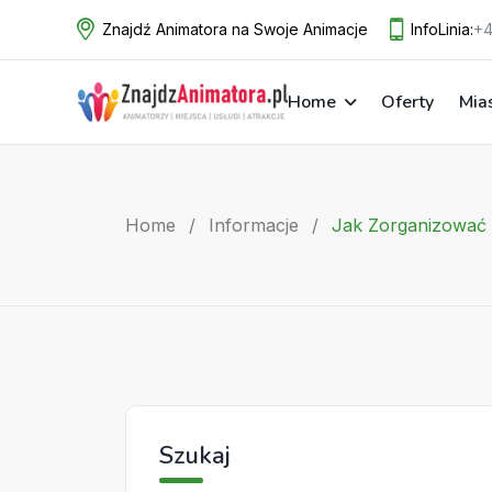
Skip
Znajdź Animatora na Swoje Animacje
InfoLinia:
+4
to
content
Home
Oferty
Mia
Home
/
Informacje
/
Jak Zorganizować 
Szukaj