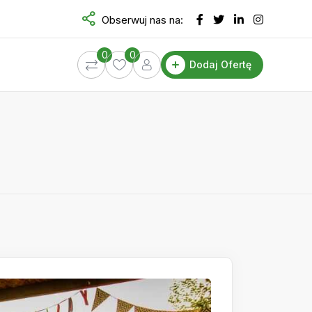
Obserwuj nas na:
0
0
Dodaj Ofertę