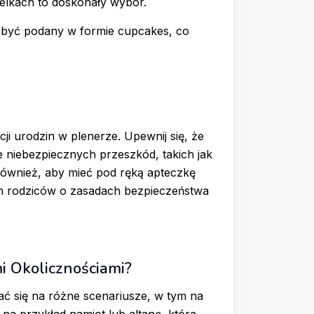
telkach to doskonały wybór.
 być podany w formie cupcakes, co
i urodzin w plenerze. Upewnij się, że
e niebezpiecznych przeszkód, takich jak
również, aby mieć pod ręką apteczkę
ch rodziców o zasadach bezpieczeństwa
i Okolicznościami?
ć się na różne scenariusze, w tym na
na przykład namiot lub altanę, która