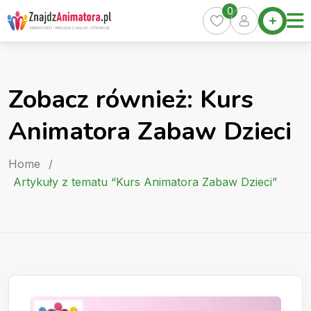
Skip
0
Home
to
Oferty
content
Miasta
0
Zobacz również: Kurs
Pakiety
Animatora Zabaw Dzieci
Kurs
Animatora
Home
/
Artykuły
Artykuły z tematu “Kurs Animatora Zabaw Dzieci”