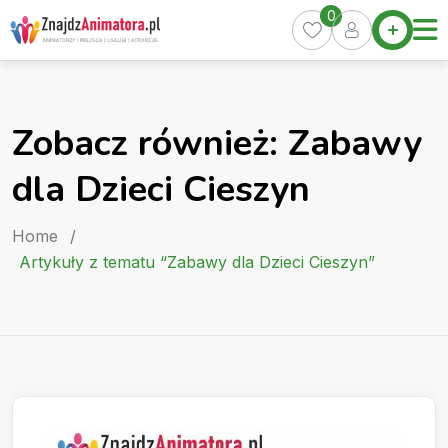
Skip
0
Home
to
Oferty
content
Miasta
0
Zobacz również: Zabawy
Pakiety
dla Dzieci Cieszyn
Kurs
Animatora
Home
/
Artykuły
Artykuły z tematu “Zabawy dla Dzieci Cieszyn”