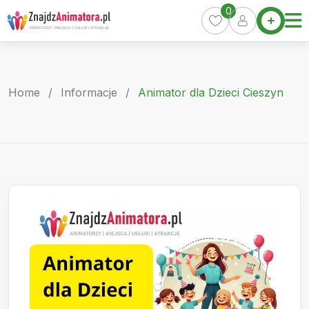
Skip
0
Home
to
Oferty
content
Miasta
0
Home
/
Informacje
/
Animator dla Dzieci Cieszyn
Pakiety
Kurs
Animatora
Artykuły