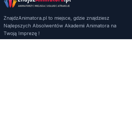
ZnajdzAnimatora.pl to miejsce, gdzie znajdziesz
Najlepszych Absolwentów Akademii Animatora na
Twoją Imprezę !
Znajdź Animatora
O Nas
Pakiety
Faq
Reklama