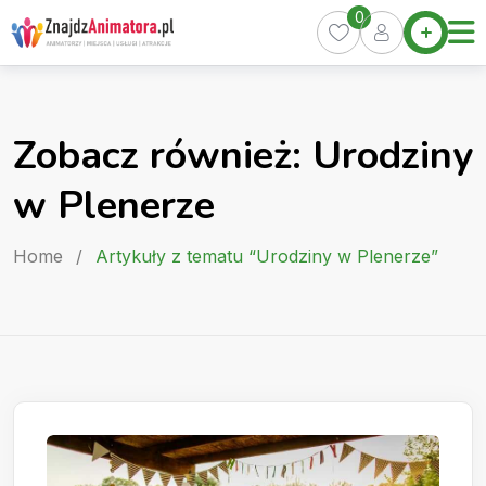
Skip
0
Home
to
Oferty
content
Miasta
0
Zobacz również: Urodziny
Pakiety
w Plenerze
Kurs
Animatora
Home
/
Artykuły z tematu “Urodziny w Plenerze”
Artykuły