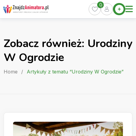
Skip
0
Home
to
Oferty
content
Miasta
0
Zobacz również: Urodziny
Pakiety
W Ogrodzie
Kurs
Animatora
Home
/
Artykuły z tematu “Urodziny W Ogrodzie”
Artykuły