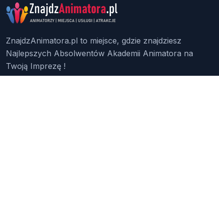
ZnajdzAnimatora.pl to miejsce, gdzie znajdziesz
Najlepszych Absolwentów Akademii Animatora na
Twoją Imprezę !
Znajdź Animatora
O Nas
Pakiety
Faq