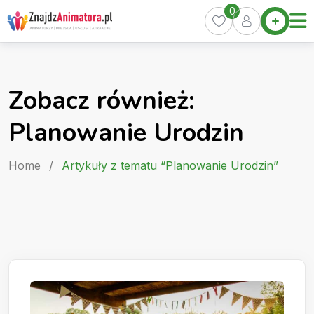
Skip
0
Home
to
Oferty
content
Miasta
0
Zobacz również:
Pakiety
Planowanie Urodzin
Kurs
Animatora
Home
/
Artykuły z tematu “Planowanie Urodzin”
Artykuły