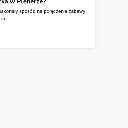
cka w Plenerze?
 doskonały sposób na połączenie zabawy
nia i…