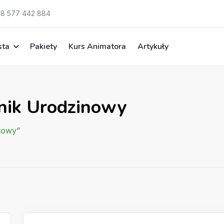
8 577 442 884
sta
Pakiety
Kurs Animatora
Artykuły
knik Urodzinowy
nowy”