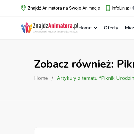
Skip
Znajdź Animatora na Swoje Animacje
InfoLinia:
+4
to
content
Home
Oferty
Mia
Zobacz również: Pi
Home
/
Artykuły z tematu “Piknik Urodzi