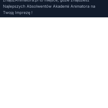
Najlepszych Absolwentów Akademii Animatora na
Twoją Imprezę !
Znajdź Animatora
O Nas
Pakiety
Faq
Reklama
Kontakt