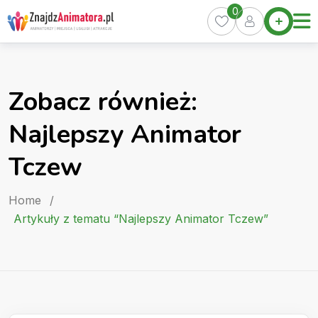
Skip
0
Home
to
Oferty
content
Miasta
0
Zobacz również:
Pakiety
Najlepszy Animator
Kurs
Animatora
Tczew
Artykuły
Home
/
Artykuły z tematu “Najlepszy Animator Tczew”