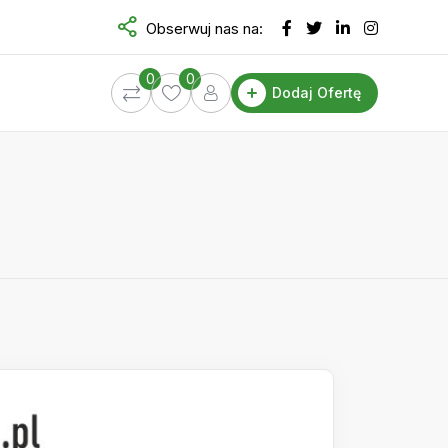
Obserwuj nas na:
0
0
Dodaj Ofertę