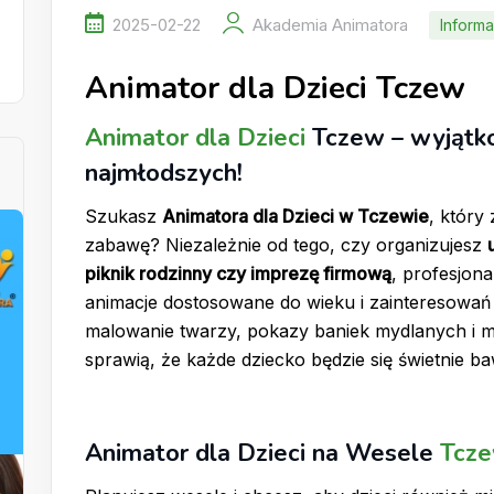
2025-02-22
Akademia Animatora
Informa
Animator dla Dzieci Tczew
Animator dla Dzieci
Tczew – wyjątk
najmłodszych!
Szukasz
Animatora dla Dzieci w Tczewie
, który
zabawę? Niezależnie od tego, czy organizujesz
piknik rodzinny czy imprezę firmową
, profesjon
animacje dostosowane do wieku i zainteresowań
malowanie twarzy, pokazy baniek mydlanych i 
sprawią, że każde dziecko będzie się świetnie ba
Animator dla Dzieci na Wesele
Tcz