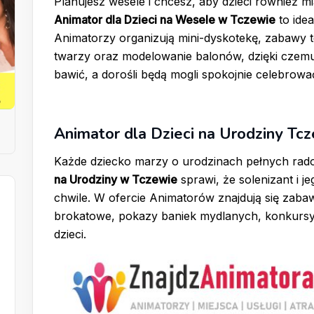
Planujesz wesele i chcesz, aby dzieci również 
Animator dla Dzieci na Wesele w Tczewie
to idea
Animatorzy organizują mini-dyskotekę, zabawy 
twarzy oraz modelowanie balonów, dzięki czemu 
bawić, a dorośli będą mogli spokojnie celebrowa
Animator dla Dzieci na Urodziny Tc
Każde dziecko marzy o urodzinach pełnych rado
na Urodziny w Tczewie
sprawi, że solenizant i j
chwile. W ofercie Animatorów znajdują się zabaw
brokatowe, pokazy baniek mydlanych, konkursy
dzieci.