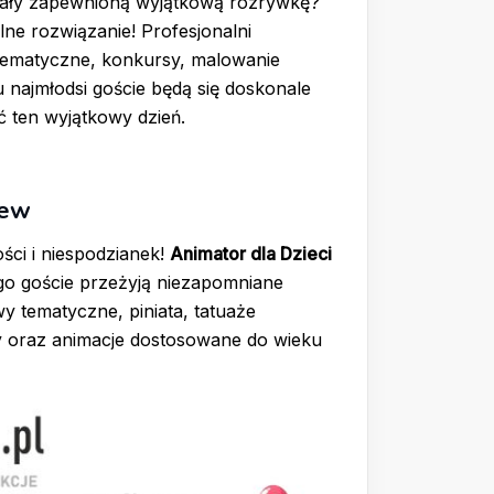
miały zapewnioną wyjątkową rozrywkę?
lne rozwiązanie! Profesjonalni
tematyczne, konkursy, malowanie
najmłodsi goście będą się doskonale
ć ten wyjątkowy dzień.
zew
ści i niespodzianek!
Animator dla Dzieci
ego goście przeżyją niezapomniane
y tematyczne, piniata, tatuaże
 oraz animacje dostosowane do wieku