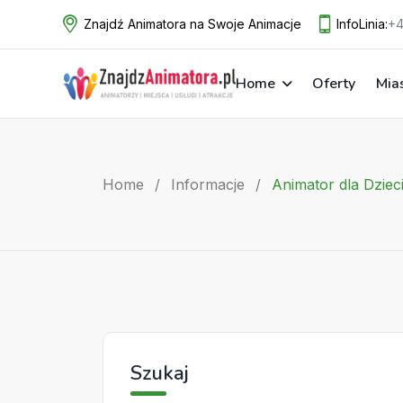
Skip
Znajdź Animatora na Swoje Animacje
InfoLinia:
+4
to
content
Home
Oferty
Mia
Home
/
Informacje
/
Animator dla Dziec
Szukaj