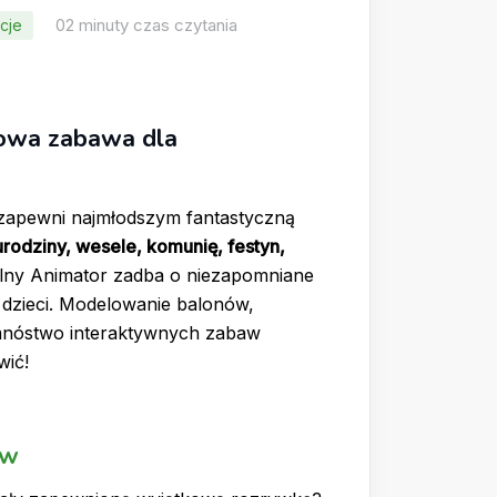
02 minuty czas czytania
cje
owa zabawa dla
 zapewni najmłodszym fantastyczną
urodziny, wesele, komunię, festyn,
alny Animator zadba o niezapomniane
 dzieci. Modelowanie balonów,
mnóstwo interaktywnych zabaw
wić!
ew