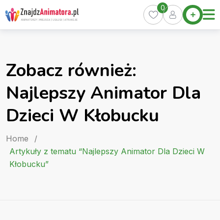
Skip
0
Home
to
Oferty
content
Miasta
0
Zobacz również:
Pakiety
Najlepszy Animator Dla
Kurs
Animatora
Dzieci W Kłobucku
Artykuły
Home
/
Artykuły z tematu “Najlepszy Animator Dla Dzieci W
Kłobucku”