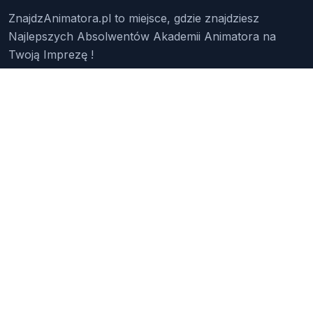
ZnajdzAnimatora.pl to miejsce, gdzie znajdziesz
Najlepszych Absolwentów Akademii Animatora na
Twoją Imprezę !
Znajdź Animatora
O Nas
Pakiety
Faq
Reklama
Kontakt