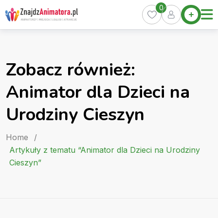
Skip
0
Home
to
Oferty
content
Miasta
0
Zobacz również:
Pakiety
Animator dla Dzieci na
Kurs
Animatora
Urodziny Cieszyn
Artykuły
Home
/
Artykuły z tematu “Animator dla Dzieci na Urodziny
Cieszyn”