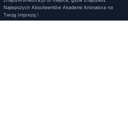
Najlepszych Absolwentów Akademii Animatora na
Twoją Imprezę !
Znajdź Animatora
O Nas
Pakiety
Faq
Reklama
Kontakt