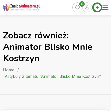
Skip
0
Home
to
Oferty
content
Miasta
0
Zobacz również:
Pakiety
Animator Blisko Mnie
Kurs
Animatora
Kostrzyn
Artykuły
Home
/
Artykuły z tematu “Animator Blisko Mnie Kostrzyn”