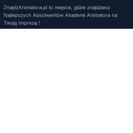
ZnajdzAnimatora.pl to miejsce, gdzie znajdziesz
Najlepszych Absolwentów Akademii Animatora na
Twoją Imprezę !
Znajdź Animatora
O Nas
Pakiety
Faq
Reklama
Kontakt