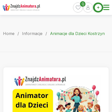
Skip
0
Home
to
Oferty
content
Miasta
0
Home
/
Informacje
/
Animacje dla Dzieci Kostrzyn
Pakiety
Kurs
Animatora
Artykuły