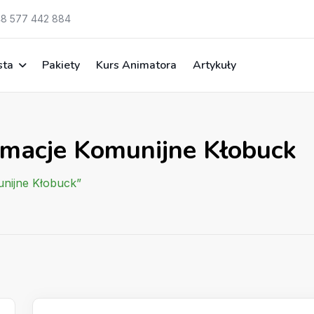
8 577 442 884
sta
Pakiety
Kurs Animatora
Artykuły
imacje Komunijne Kłobuck
unijne Kłobuck”