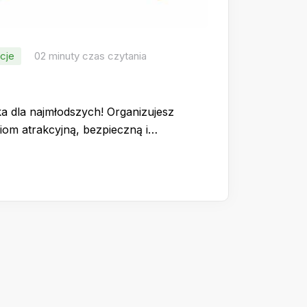
cje
02 minuty czas czytania
ka dla najmłodszych! Organizujesz
iom atrakcyjną, bezpieczną i…