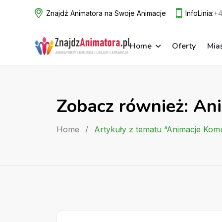
Skip
Znajdź Animatora na Swoje Animacje
InfoLinia:
+4
to
content
Home
Oferty
Mia
Zobacz również: An
Home
/
Artykuły z tematu “Animacje Kom