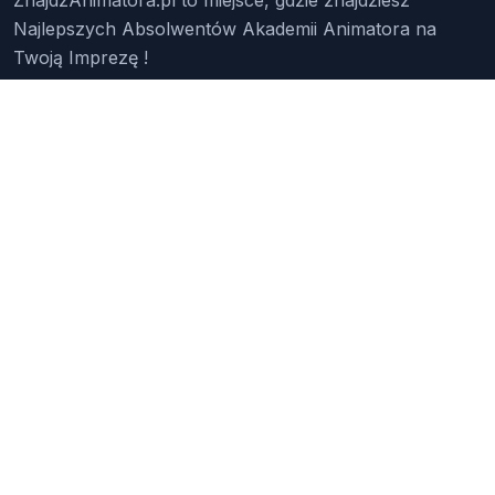
Najlepszych Absolwentów Akademii Animatora na
Twoją Imprezę !
Znajdź Animatora
O Nas
Pakiety
Faq
Reklama
Kontakt