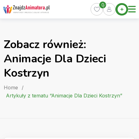
Skip
0
Home
to
Oferty
content
Miasta
0
Zobacz również:
Pakiety
Animacje Dla Dzieci
Kurs
Animatora
Kostrzyn
Artykuły
Home
/
Artykuły z tematu “Animacje Dla Dzieci Kostrzyn”