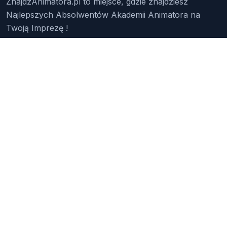
ZnajdzAnimatora.pl to miejsce, gdzie znajdziesz
Najlepszych Absolwentów Akademii Animatora na
Twoją Imprezę !
Znajdź Animatora
O Nas
Pakiety
Faq
Reklama
Kontakt