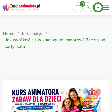
Skip
0
Home
to
Oferty
content
Miasta
0
Home
/
Informacje
/
Pakiety
Jak wyróżnić się w katalogu animatorów? Zacznij od
certyfikatu
Kurs
Animatora
Artykuły