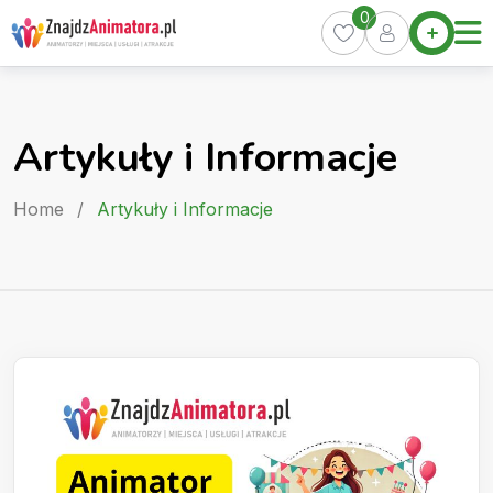
Skip
0
Home
to
Oferty
content
Miasta
0
Artykuły i Informacje
Pakiety
Kurs
Home
/
Artykuły i Informacje
Animatora
Artykuły