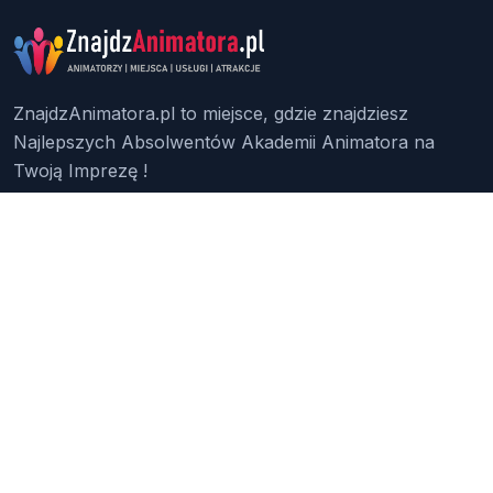
ZnajdzAnimatora.pl to miejsce, gdzie znajdziesz
Najlepszych Absolwentów Akademii Animatora na
Twoją Imprezę !
Znajdź Animatora
O Nas
Pakiety