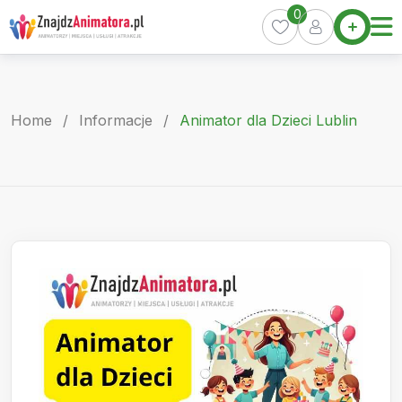
Skip
0
Home
to
Oferty
content
Miasta
0
Home
/
Informacje
/
Animator dla Dzieci Lublin
Pakiety
Kurs
Animatora
Artykuły