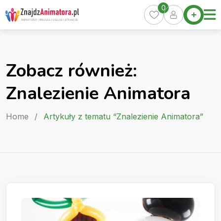
Skip
0
Home
to
Oferty
content
Miasta
0
Zobacz również:
Pakiety
Znalezienie Animatora
Kurs
Animatora
Home
/
Artykuły z tematu “Znalezienie Animatora”
Artykuły