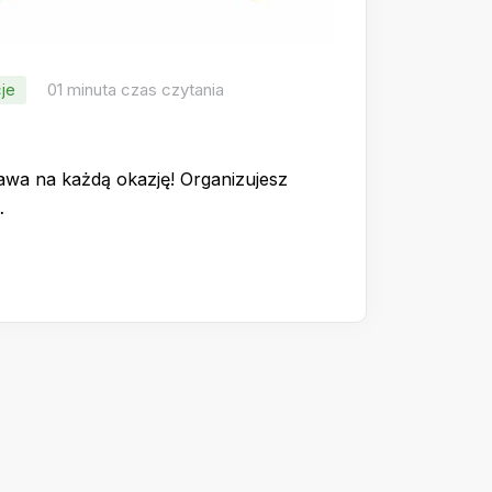
je
01 minuta czas czytania
awa na każdą okazję! Organizujesz
…