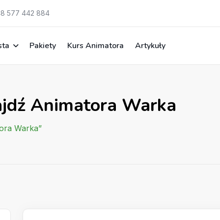
8 577 442 884
sta
Pakiety
Kurs Animatora
Artykuły
ajdź Animatora Warka
tora Warka”