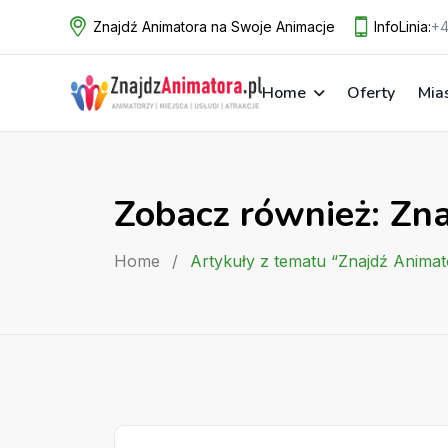
Skip
Znajdź Animatora na Swoje Animacje
InfoLinia:
+4
to
content
Home
Oferty
Mia
Zobacz również: Zn
Home
/
Artykuły z tematu “Znajdź Anima