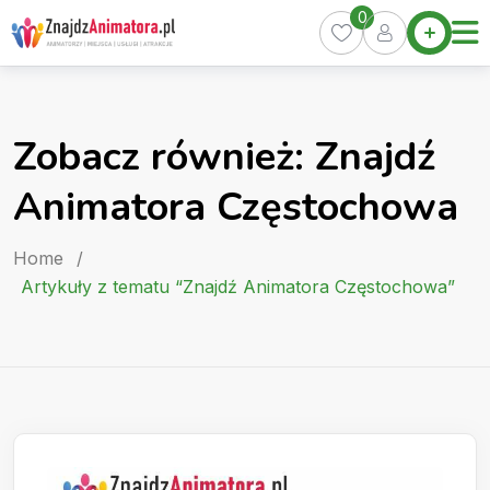
Skip
0
Home
to
Oferty
content
Miasta
0
Zobacz również: Znajdź
Pakiety
Animatora Częstochowa
Kurs
Animatora
Home
/
Artykuły
Artykuły z tematu “Znajdź Animatora Częstochowa”