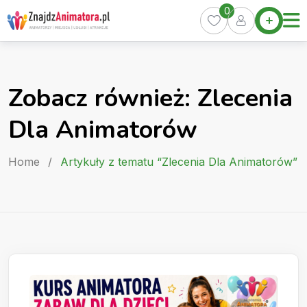
Skip
0
Home
to
Oferty
content
Miasta
0
Zobacz również: Zlecenia
Pakiety
Dla Animatorów
Kurs
Animatora
Home
/
Artykuły z tematu “Zlecenia Dla Animatorów”
Artykuły