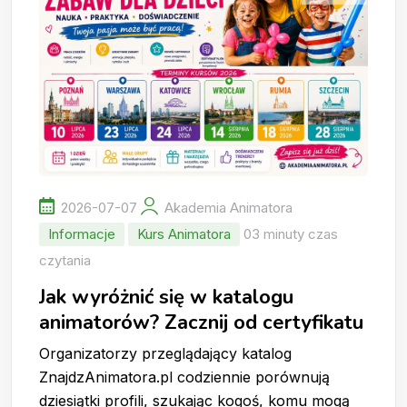
2026-07-07
Akademia Animatora
Informacje
Kurs Animatora
03 minuty czas
czytania
Jak wyróżnić się w katalogu
animatorów? Zacznij od certyfikatu
Organizatorzy przeglądający katalog
ZnajdzAnimatora.pl codziennie porównują
dziesiątki profili, szukając kogoś, komu mogą