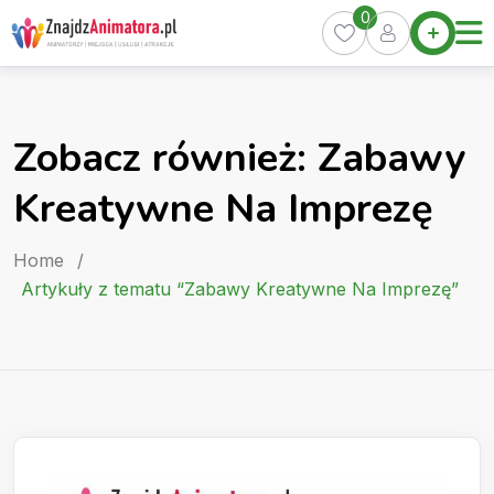
Skip
0
Home
to
Oferty
content
Miasta
0
Zobacz również: Zabawy
Pakiety
Kreatywne Na Imprezę
Kurs
Animatora
Home
/
Artykuły
Artykuły z tematu “Zabawy Kreatywne Na Imprezę”