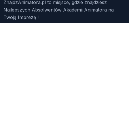
ZnajdzAnimatora.pl to miejsce, gdzie znajdziesz
Najlepszych Absolwentów Akademii Animatora na
Twoją Imprezę !
Znajdź Animatora
O Nas
Pakiety
Faq
Reklama
Kontakt