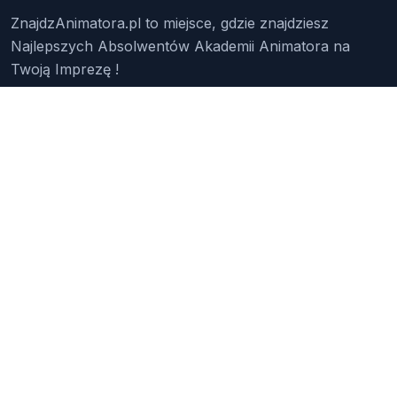
ZnajdzAnimatora.pl to miejsce, gdzie znajdziesz
Najlepszych Absolwentów Akademii Animatora na
Twoją Imprezę !
Znajdź Animatora
O Nas
Pakiety
Faq
Reklama
Kontakt