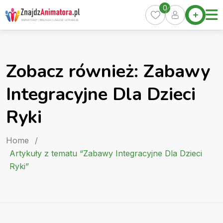
Skip
0
Home
to
Oferty
content
Miasta
0
Zobacz również: Zabawy
Pakiety
Integracyjne Dla Dzieci
Kurs
Animatora
Ryki
Artykuły
Home
/
Artykuły z tematu “Zabawy Integracyjne Dla Dzieci
Ryki”