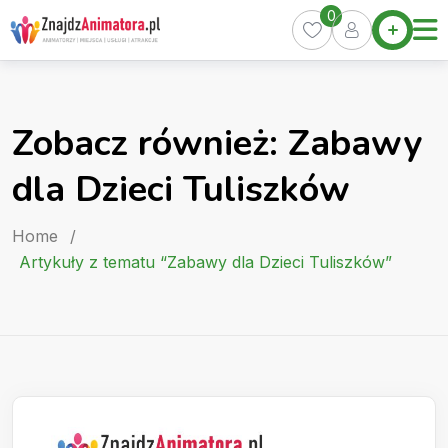
Skip
0
Home
to
Oferty
content
Miasta
0
Zobacz również: Zabawy
Pakiety
dla Dzieci Tuliszków
Kurs
Animatora
Home
/
Artykuły
Artykuły z tematu “Zabawy dla Dzieci Tuliszków”