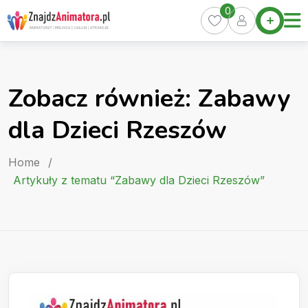
Skip
0
Home
to
Oferty
content
Miasta
0
Zobacz również: Zabawy
Pakiety
dla Dzieci Rzeszów
Kurs
Animatora
Home
/
Artykuły
Artykuły z tematu “Zabawy dla Dzieci Rzeszów”