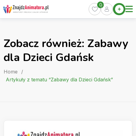
Skip
0
Home
to
Oferty
content
Miasta
0
Zobacz również: Zabawy
Pakiety
dla Dzieci Gdańsk
Kurs
Animatora
Home
/
Artykuły
Artykuły z tematu “Zabawy dla Dzieci Gdańsk”