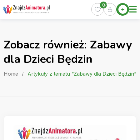
Skip
0
Home
to
Oferty
content
Miasta
0
Zobacz również: Zabawy
Pakiety
dla Dzieci Będzin
Kurs
Animatora
Home
/
Artykuły z tematu “Zabawy dla Dzieci Będzin”
Artykuły