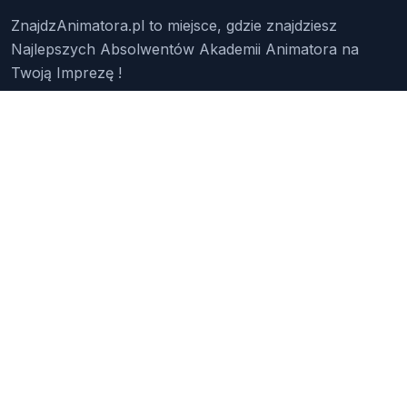
ZnajdzAnimatora.pl to miejsce, gdzie znajdziesz
Najlepszych Absolwentów Akademii Animatora na
Twoją Imprezę !
Znajdź Animatora
O Nas
Pakiety
Faq
Reklama