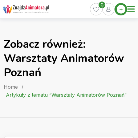
Skip
0
Home
to
Oferty
content
Miasta
0
Zobacz również:
Pakiety
Warsztaty Animatorów
Kurs
Animatora
Poznań
Artykuły
Home
/
Artykuły z tematu “Warsztaty Animatorów Poznań”