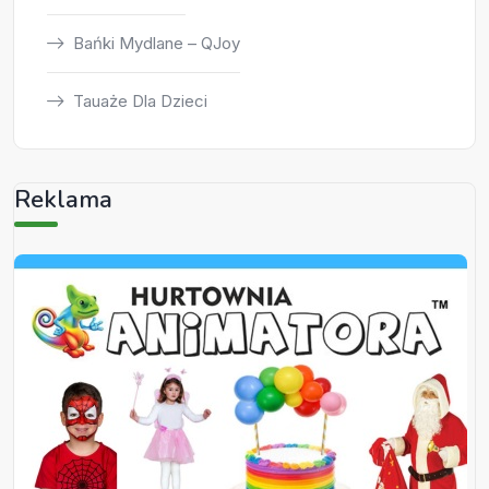
Bańki Mydlane – QJoy
Tauaże Dla Dzieci
Reklama