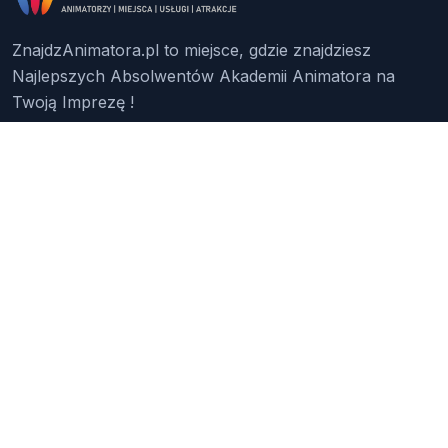
ZnajdzAnimatora.pl to miejsce, gdzie znajdziesz
Najlepszych Absolwentów Akademii Animatora na
Twoją Imprezę !
Znajdź Animatora
O Nas
Pakiety
Faq
Reklama