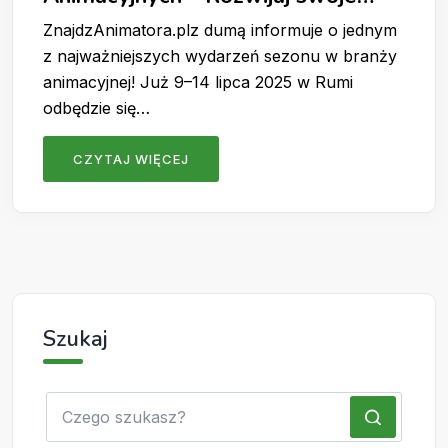
umiejętności latem!
ZnajdzAnimatora.plz dumą informuje o jednym
z najważniejszych wydarzeń sezonu w branży
animacyjnej! Już 9–14 lipca 2025 w Rumi
odbędzie się…
CZYTAJ WIĘCEJ
Szukaj