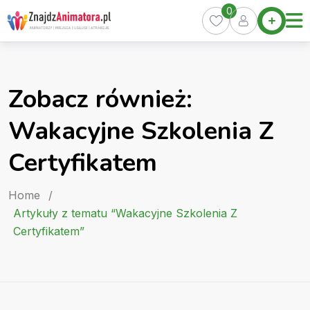
Skip
0
Home
to
Oferty
content
Miasta
0
Zobacz również:
Pakiety
Wakacyjne Szkolenia Z
Kurs
Animatora
Certyfikatem
Artykuły
Home
/
Artykuły z tematu “Wakacyjne Szkolenia Z
Certyfikatem”