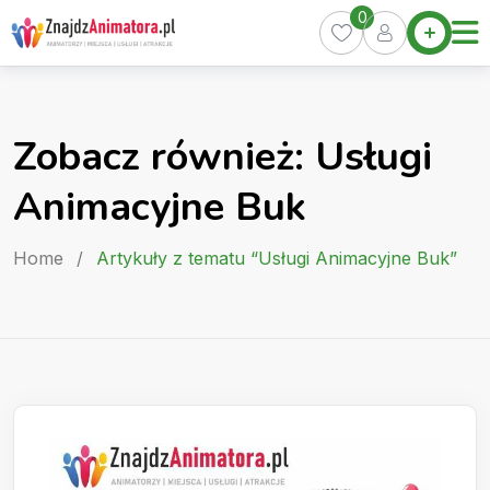
Skip
0
Home
to
Oferty
content
Miasta
0
Zobacz również: Usługi
Pakiety
Animacyjne Buk
Kurs
Animatora
Home
/
Artykuły z tematu “Usługi Animacyjne Buk”
Artykuły