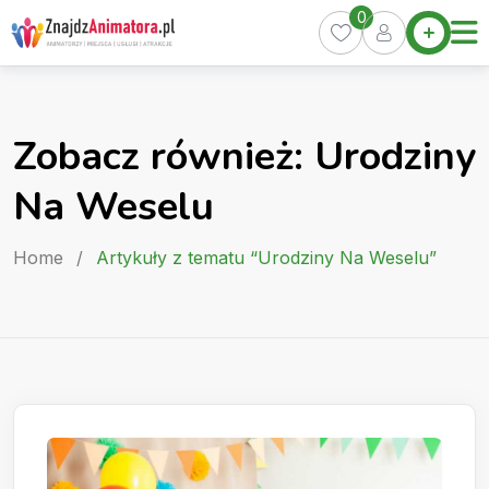
Skip
0
Home
to
Oferty
content
Miasta
0
Zobacz również: Urodziny
Pakiety
Na Weselu
Kurs
Animatora
Home
/
Artykuły z tematu “Urodziny Na Weselu”
Artykuły