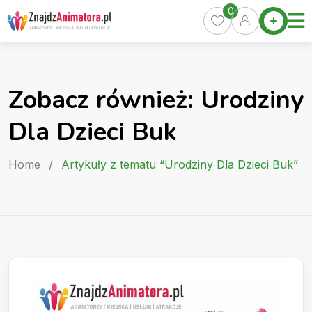
Skip
0
Home
to
Oferty
content
Miasta
0
Zobacz również: Urodziny
Pakiety
Dla Dzieci Buk
Kurs
Animatora
Home
/
Artykuły z tematu “Urodziny Dla Dzieci Buk”
Artykuły