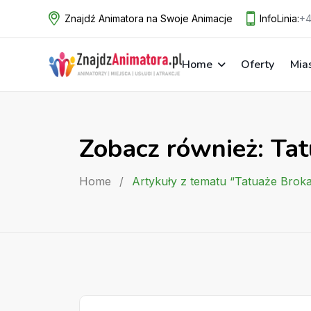
Skip
Znajdź Animatora na Swoje Animacje
InfoLinia:
+4
to
content
Home
Oferty
Mia
Zobacz również: Ta
Home
/
Artykuły z tematu “Tatuaże Brok