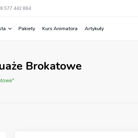
8 577 442 884
sta
Pakiety
Kurs Animatora
Artykuły
tuaże Brokatowe
atowe”