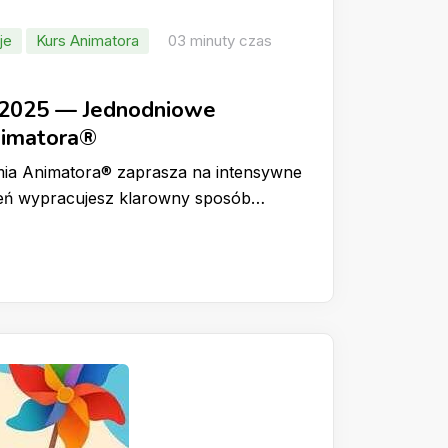
je
Kurs Animatora
03 minuty czas
.2025 — Jednodniowe
nimatora®
ia Animatora® zaprasza na intensywne
zień wypracujesz klarowny sposób…