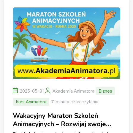
2025-05-31
Akademia Animatora
Biznes
Kurs Animatora
01 minuta czas czytania
Wakacyjny Maraton Szkoleń
Animacyjnych – Rozwijaj swoje
umiejętności latem!