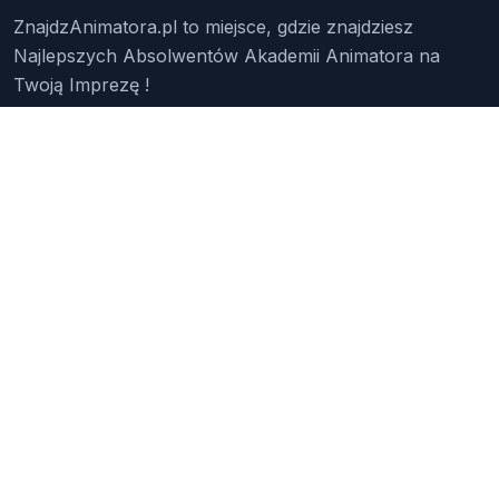
ZnajdzAnimatora.pl to miejsce, gdzie znajdziesz
Najlepszych Absolwentów Akademii Animatora na
Twoją Imprezę !
Znajdź Animatora
O Nas
Pakiety
Faq
Reklama
Kontakt