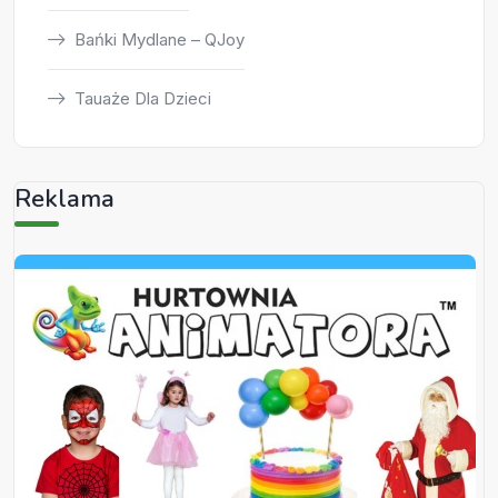
Bańki Mydlane – QJoy
Tauaże Dla Dzieci
Reklama