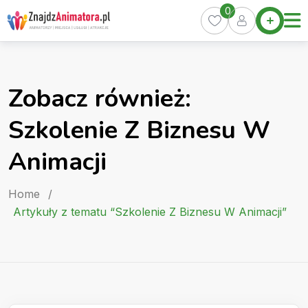
Skip
0
Home
to
Oferty
content
Miasta
0
Zobacz również:
Pakiety
Szkolenie Z Biznesu W
Kurs
Animatora
Animacji
Artykuły
Home
/
Artykuły z tematu “Szkolenie Z Biznesu W Animacji”