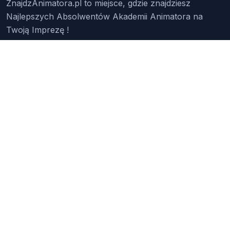
ZnajdzAnimatora.pl to miejsce, gdzie znajdziesz
Najlepszych Absolwentów Akademii Animatora na
Twoją Imprezę !
Znajdź Animatora
O Nas
Pakiety
Faq
Reklama
Kontakt