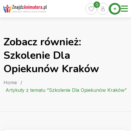
Skip
0
Home
to
Oferty
content
Miasta
0
Zobacz również:
Pakiety
Szkolenie Dla
Kurs
Animatora
Opiekunów Kraków
Artykuły
Home
/
Artykuły z tematu “Szkolenie Dla Opiekunów Kraków”