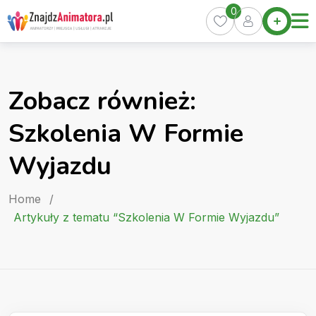
Skip
0
Home
to
Oferty
content
Miasta
0
Zobacz również:
Pakiety
Szkolenia W Formie
Kurs
Animatora
Wyjazdu
Artykuły
Home
/
Artykuły z tematu “Szkolenia W Formie Wyjazdu”