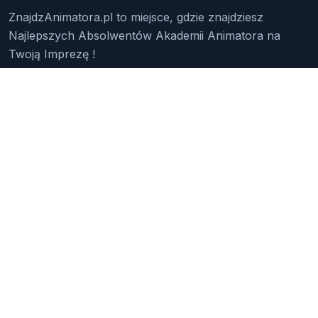
ZnajdzAnimatora.pl to miejsce, gdzie znajdziesz
Najlepszych Absolwentów Akademii Animatora na
Twoją Imprezę !
Znajdź Animatora
O Nas
Pakiety
Faq
Reklama
Kontakt