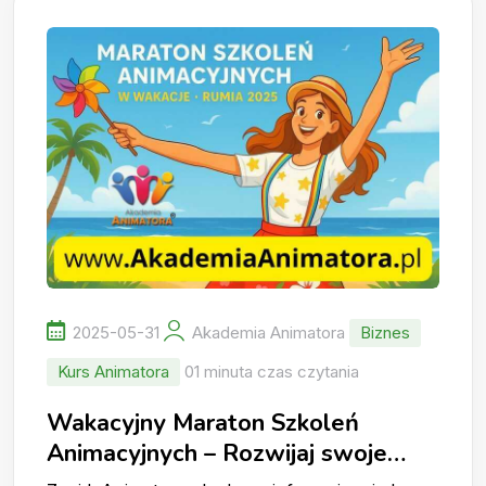
2025-05-31
Akademia Animatora
Biznes
Kurs Animatora
01 minuta czas czytania
Wakacyjny Maraton Szkoleń
Animacyjnych – Rozwijaj swoje
umiejętności latem!