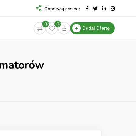
Obserwuj nas na:
0
0
Dodaj Ofertę
nimatorów