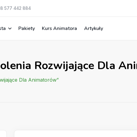
8 577 442 884
sta
Pakiety
Kurs Animatora
Artykuły
kolenia Rozwijające Dla A
wijające Dla Animatorów”