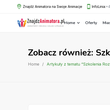
Skip
Znajdź Animatora na Swoje Animacje
InfoLinia:
+4
to
content
Home
Oferty
Mia
Zobacz również: Sz
Home
/
Artykuły z tematu “Szkolenia Roz