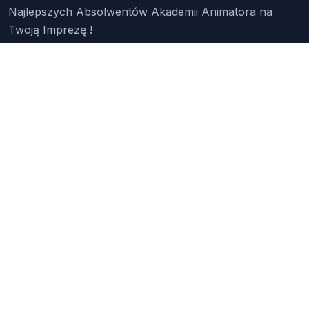
Najlepszych Absolwentów Akademii Animatora na
Twoją Imprezę !
Znajdź Animatora
O Nas
Pakiety
Faq
Reklama
Kontakt