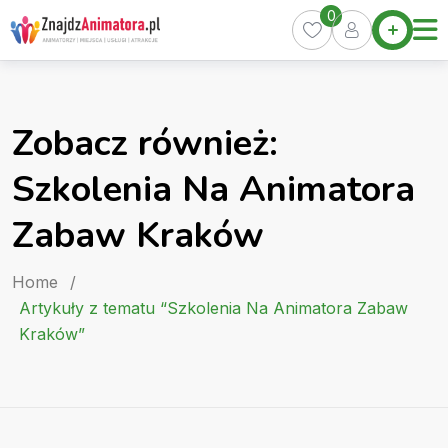
Skip
0
Home
to
Oferty
content
Miasta
0
Zobacz również:
Pakiety
Szkolenia Na Animatora
Kurs
Animatora
Zabaw Kraków
Artykuły
Home
/
Artykuły z tematu “Szkolenia Na Animatora Zabaw
Kraków”