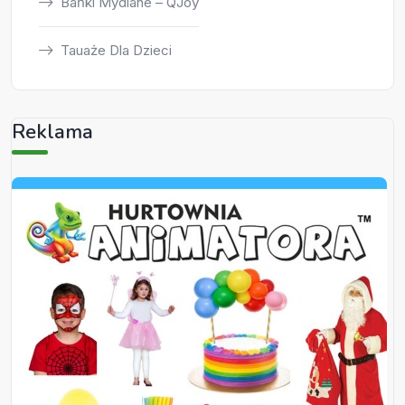
Bańki Mydlane – QJoy
Tauaże Dla Dzieci
Reklama