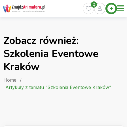
Skip
0
Home
to
Oferty
content
Miasta
0
Zobacz również:
Pakiety
Szkolenia Eventowe
Kurs
Animatora
Kraków
Artykuły
Home
/
Artykuły z tematu “Szkolenia Eventowe Kraków”