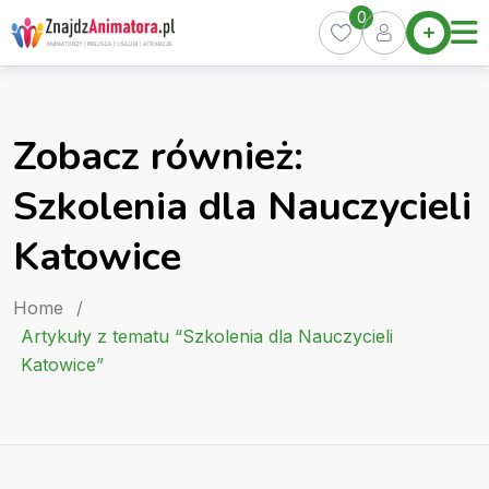
Skip
0
Home
to
Oferty
content
Miasta
0
Zobacz również:
Pakiety
Szkolenia dla Nauczycieli
Kurs
Animatora
Katowice
Artykuły
Home
/
Artykuły z tematu “Szkolenia dla Nauczycieli
Katowice”