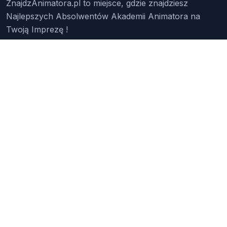
ZnajdzAnimatora.pl to miejsce, gdzie znajdziesz
Najlepszych Absolwentów Akademii Animatora na
Twoją Imprezę !
Znajdź Animatora
O Nas
Pakiety
Faq
Reklama
Kontakt