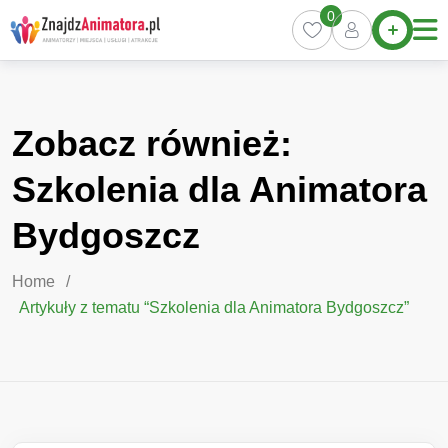
Skip
0
Home
to
content
Oferty
Miasta
0
Zobacz również:
Pakiety
Szkolenia dla Animatora
Kurs
Animatora
Bydgoszcz
Artykuły
Home
/
Artykuły z tematu “Szkolenia dla Animatora Bydgoszcz”