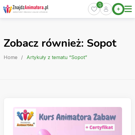
Skip
0
Home
to
Oferty
content
Miasta
0
Zobacz również: Sopot
Pakiety
Kurs
Home
/
Artykuły z tematu “Sopot”
Animatora
Artykuły