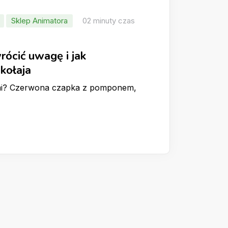
Sklep Animatora
02 minuty czas
wrócić uwagę i jak
kołaja
tami? Czerwona czapka z pomponem,
…