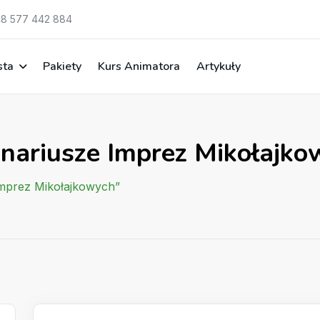
8 577 442 884
sta
Pakiety
Kurs Animatora
Artykuły
enariusze Imprez Mikołajk
Imprez Mikołajkowych”