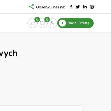
Obserwuj nas na:
0
0
Dodaj Ofertę
owych