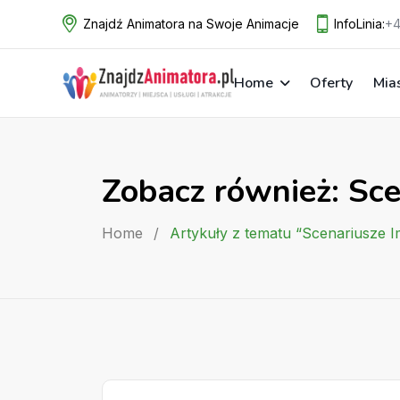
Skip
Znajdź Animatora na Swoje Animacje
InfoLinia:
+4
to
content
Home
Oferty
Mia
Zobacz również: Sc
Home
/
Artykuły z tematu “Scenariusze 