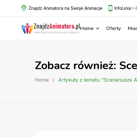
Skip
Znajdź Animatora na Swoje Animacje
InfoLinia:
+4
to
content
Home
Oferty
Mia
Zobacz również: Sce
Home
/
Artykuły z tematu “Scenariusze A