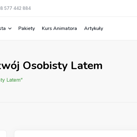
8 577 442 884
sta
Pakiety
Kurs Animatora
Artykuły
zwój Osobisty Latem
sty Latem”