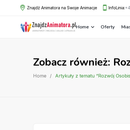
Skip
Znajdź Animatora na Swoje Animacje
InfoLinia:
+4
to
content
Home
Oferty
Mia
Zobacz również: Ro
Home
/
Artykuły z tematu “Rozwój Osobi